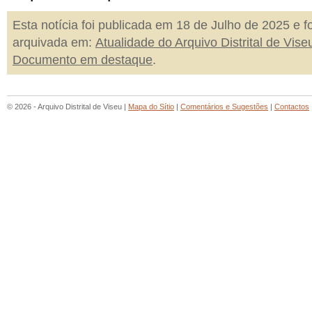
Esta notícia foi publicada em 18 de Julho de 2025 e fo
arquivada em:
Atualidade do Arquivo Distrital de Vise
Documento em destaque
.
© 2026 - Arquivo Distrital de Viseu |
Mapa do Sítio
|
Comentários e Sugestões
|
Contactos