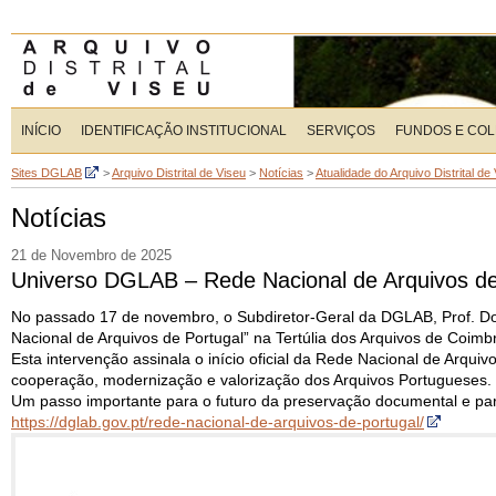
INÍCIO
IDENTIFICAÇÃO INSTITUCIONAL
SERVIÇOS
FUNDOS E CO
Sites DGLAB
>
Arquivo Distrital de Viseu
>
Notícias
>
Atualidade do Arquivo Distrital de
Notícias
21 de Novembro de 2025
Universo DGLAB – Rede Nacional de Arquivos de
No passado 17 de novembro, o Subdiretor-Geral da DGLAB, Prof. Dou
Nacional de Arquivos de Portugal” na Tertúlia dos Arquivos de Coim
Esta intervenção assinala o início oficial da Rede Nacional de Arqui
cooperação, modernização e valorização dos Arquivos Portugueses.
Um passo importante para o futuro da preservação documental e par
https://dglab.gov.pt/rede-nacional-de-arquivos-de-portugal/