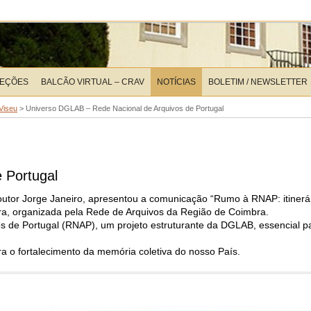
LEÇÕES
BALCÃO VIRTUAL – CRAV
NOTÍCIAS
BOLETIM / NEWSLETTER
 Viseu
>
Universo DGLAB – Rede Nacional de Arquivos de Portugal
 Portugal
tor Jorge Janeiro, apresentou a comunicação “Rumo à RNAP: itinerár
bra, organizada pela Rede de Arquivos da Região de Coimbra.
vos de Portugal (RNAP), um projeto estruturante da DGLAB, essencial p
a o fortalecimento da memória coletiva do nosso País.