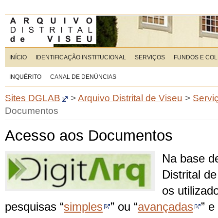
INÍCIO
IDENTIFICAÇÃO INSTITUCIONAL
SERVIÇOS
FUNDOS E CO
INQUÉRITO
CANAL DE DENÚNCIAS
Sites DGLAB
>
Arquivo Distrital de Viseu
>
Servi
Documentos
Acesso aos Documentos
Na base d
Distrital d
os utilizad
pesquisas “
simples
” ou “
avançadas
” e